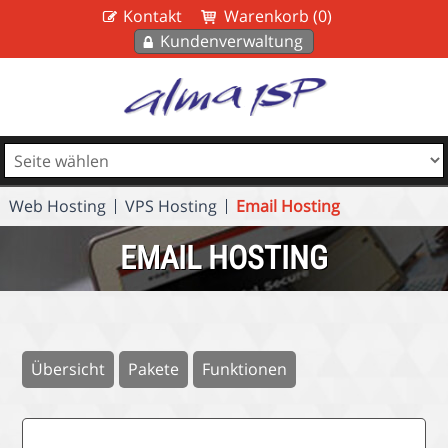
Kontakt
Warenkorb (0)
Kundenverwaltung
Web Hosting
VPS Hosting
Email Hosting
EMAIL HOSTING
Übersicht
Pakete
Funktionen