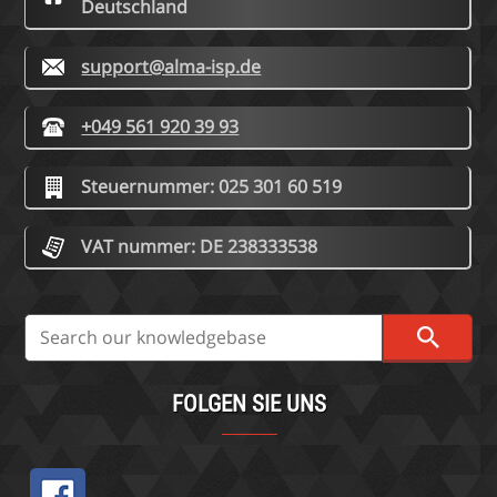
Deutschland
support@alma-isp.de
+049 561 920 39 93
Steuernummer: 025 301 60 519
VAT nummer: DE 238333538
FOLGEN SIE UNS