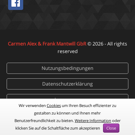
Carmen Alex & Frank Mantwill GbR
© 2026 - All rights
reserved
Nutzungsbedingungen
Datenschutzerklärung
Impressum
Wir verwenden
Cookies
um Ihren Besuch effizienter zu
gestalten zu können und Ihnen mehr
STARTSEITE
Benutzerfreundlichkeit zu bieten.
Weitere Information
oder
klicken Sie auf die Schaltfläche zum akzeptieren
Close