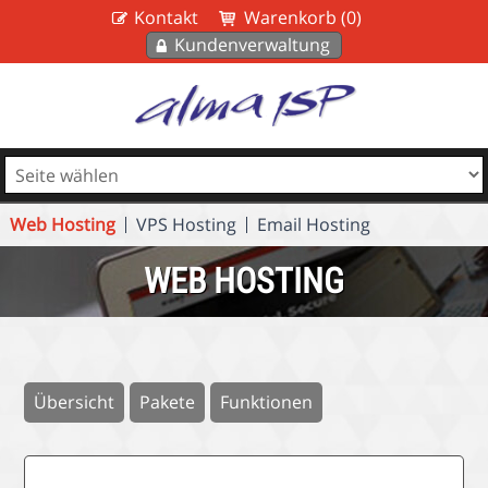
Kontakt
Warenkorb (0)
Kundenverwaltung
Web Hosting
VPS Hosting
Email Hosting
WEB HOSTING
Übersicht
Pakete
Funktionen